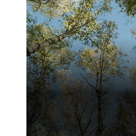
Sève de Bouleau
Food
Organic