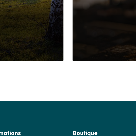
Cuvée Montclar
Food
Organic
mations
Boutique